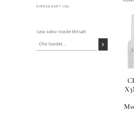
Kuvat
12
KINKEKAART
12
TOODET
Leia sobiv toode lihtsalt
C
X3
Moi