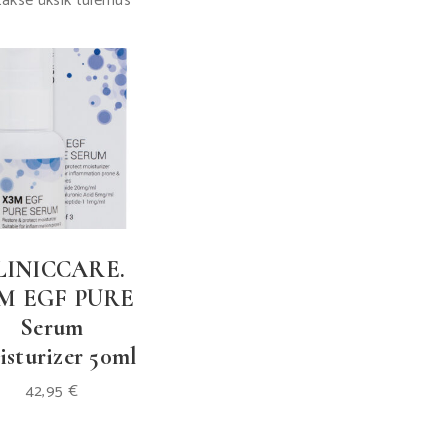
akse üksik tulemus
LINICCARE.
M EGF PURE
Serum
sturizer 50ml
42,95
€