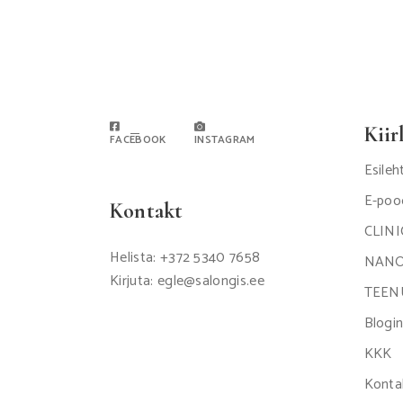
Kiir
FACEBOOK
INSTAGRAM
Esileh
E-poo
Kontakt
CLIN
Helista: +372 5340 7658
NANO
Kirjuta: egle@salongis.ee
TEEN
Blogin
KKK
Konta