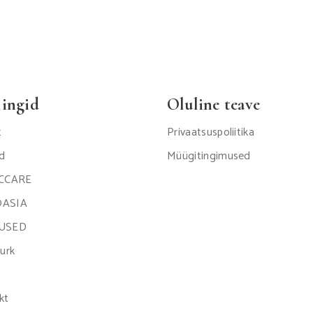
lingid
Oluline teave
t
Privaatsuspoliitika
d
Müügitingimused
ICCARE
ASIA
USED
urk
kt