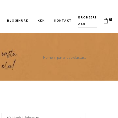
BRONEERI
0
BLOGINURK
KKK
KONTAKT
AEG
Home
parandab elastust